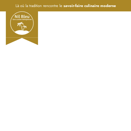
Là où la tradition rencontre le
savoir-faire culinaire moderne
FR
EN